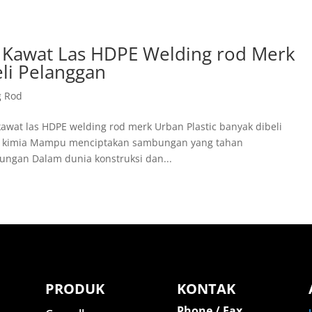
 Kawat Las HDPE Welding rod Merk
eli Pelanggan
g Rod
awat las HDPE welding rod merk Urban Plastic banyak dibeli
n kimia Mampu menciptakan sambungan yang tahan
ungan Dalam dunia konstruksi dan...
PRODUK
KONTAK
Phone / Fax