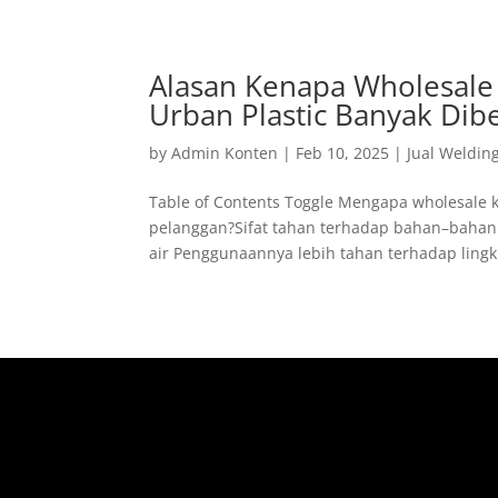
Alasan Kenapa Wholesale
Urban Plastic Banyak Dib
by
Admin Konten
|
Feb 10, 2025
|
Jual Weldin
Table of Contents Toggle Mengapa wholesale k
pelanggan?Sifat tahan terhadap bahan–baha
air Penggunaannya lebih tahan terhadap lingk