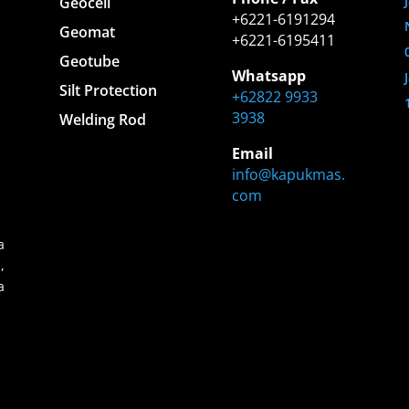
Geocell
+6221-6191294
Geomat
+6221-6195411
Geotube
Whatsapp
Silt Protection
+62822 9933
3938
Welding Rod
Email
info@kapukmas.
com
a
,
a