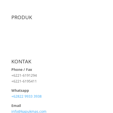
PRODUK
Geocell
Geomat
Geotube
Silt Protection
Welding Rod
KONTAK
Phone / Fax
+6221-6191294
+6221-6195411
Whatsapp
+62822 9933 3938
Email
info@kapukmas.com