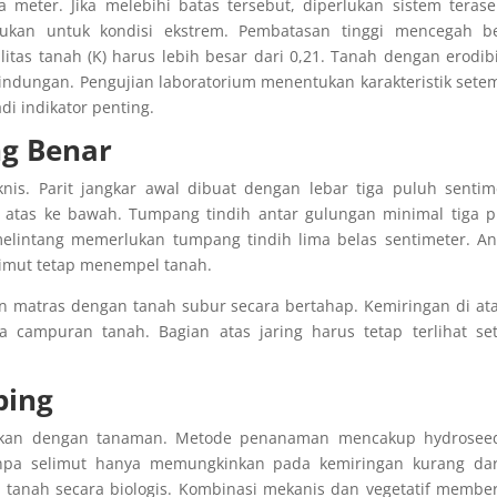
meter. Jika melebihi batas tersebut, diperlukan sistem terase
ukan untuk kondisi ekstrem. Pembatasan tinggi mencegah b
ilitas tanah (K) harus lebih besar dari 0,21. Tanah dengan erodibi
indungan. Pengujian laboratorium menentukan karakteristik sete
adi indikator penting.
g Benar
nis. Parit jangkar awal dibuat dengan lebar tiga puluh sentim
i atas ke bawah. Tumpang tindih antar gulungan minimal tiga 
melintang memerlukan tumpang tindih lima belas sentimeter. A
limut tetap menempel tanah.
n matras dengan tanah subur secara bertahap. Kemiringan di at
campuran tanah. Bagian atas jaring harus tetap terlihat set
ping
asikan dengan tanaman. Metode penanaman mencakup hydroseed
tanpa selimut hanya memungkinkan pada kemiringan kurang dar
l tanah secara biologis. Kombinasi mekanis dan vegetatif membe