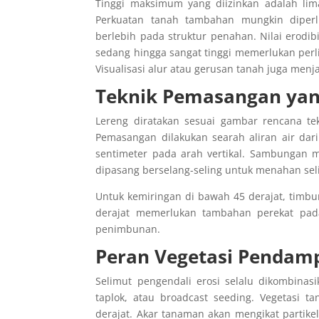
Tinggi maksimum yang diizinkan adalah lima 
Perkuatan tanah tambahan mungkin diperl
berlebih pada struktur penahan.
Nilai erodib
sedang hingga sangat tinggi memerlukan perl
Visualisasi alur atau gerusan tanah juga menj
Teknik Pemasangan yan
Lereng diratakan sesuai gambar rencana tek
Pemasangan dilakukan searah aliran air dar
sentimeter pada arah vertikal. Sambungan 
dipasang berselang-seling untuk menahan se
Untuk kemiringan di bawah 45 derajat, timbu
derajat memerlukan tambahan perekat pada 
penimbunan.
Peran Vegetasi Pendam
Selimut pengendali erosi selalu dikombin
taplok, atau broadcast seeding. Vegetasi 
derajat. Akar tanaman akan mengikat partike