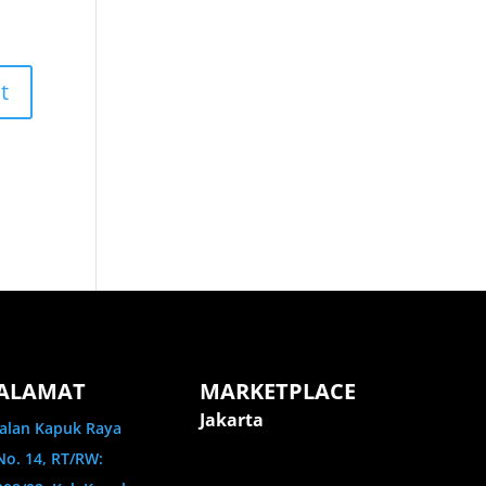
ALAMAT
MARKETPLACE
Jakarta
Jalan Kapuk Raya
No. 14, RT/RW: