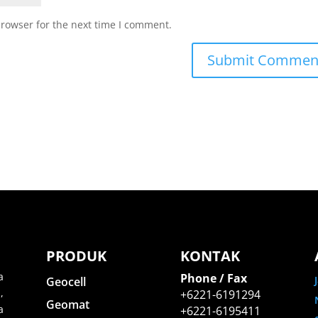
browser for the next time I comment.
PRODUK
KONTAK
a
Phone / Fax
Geocell
,
+6221-6191294
Geomat
a
+6221-6195411