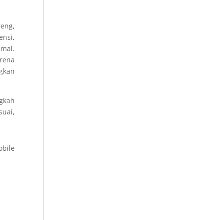
reng,
ensi,
mal.
arena
ngkan
gkah
uai,
obile