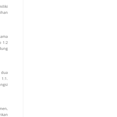
iliki
lihan
elama
o 1:2
ndung
l dua
 1:1.
ngsi
amen,
inkan