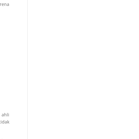
arena
 ahli
tidak