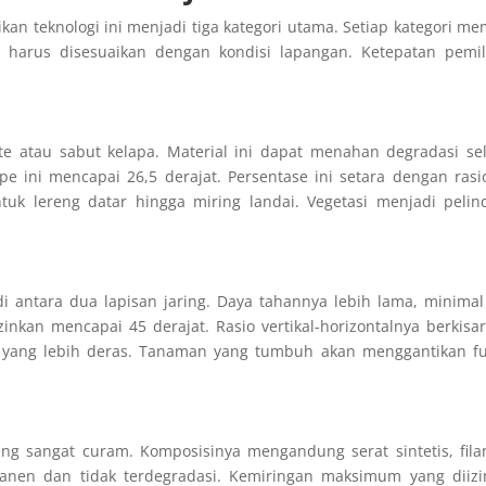
kan teknologi ini menjadi tiga kategori utama. Setiap kategori mem
is harus disesuaikan dengan kondisi lapangan. Ketepatan pemi
.
ute atau sabut kelapa. Material ini dapat menahan degradasi s
 ini mencapai 26,5 derajat. Persentase ini setara dengan rasi
untuk lereng datar hingga miring landai. Vegetasi menjadi peli
 di antara dua lapisan jaring. Daya tahannya lebih lama, minima
nkan mencapai 45 derajat. Rasio vertikal-horizontalnya berkisar
yang lebih deras. Tanaman yang tumbuh akan menggantikan fu
eng sangat curam. Komposisinya mengandung serat sintetis, fil
rmanen dan tidak terdegradasi. Kemiringan maksimum yang diiz