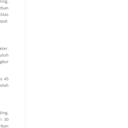
ring.
eban
litas
mpat.
eter.
puluh
ngkur
as 45
elah
ing,
i 30
rikan