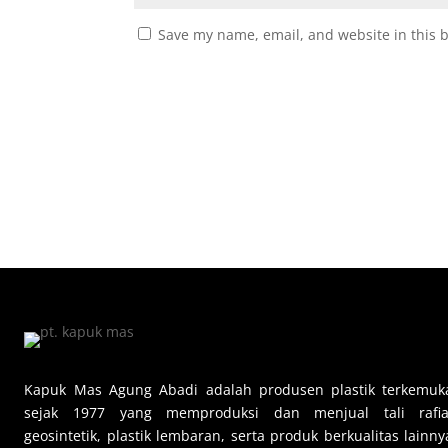
Save my name, email, and website in this 
Kapuk Mas Agung Abadi adalah produsen plastik terkemuk
sejak 1977 yang memproduksi dan menjual tali rafia
geosintetik, plastik lembaran, serta produk berkualitas lainny