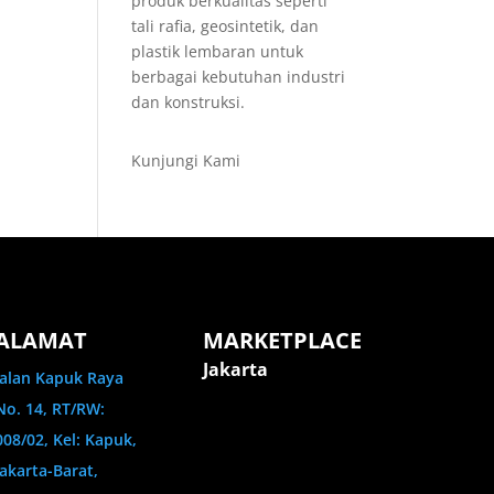
produk berkualitas seperti
tali rafia, geosintetik, dan
plastik lembaran untuk
berbagai kebutuhan industri
dan konstruksi.
Kunjungi Kami
ALAMAT
MARKETPLACE
Jakarta
Jalan Kapuk Raya
No. 14, RT/RW:
008/02, Kel: Kapuk,
Jakarta-Barat,