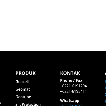
PRODUK
KONTAK
Phone / Fax
Geocell
+6221-6191294
Geomat
+6221-6195411
Geotube
Whatsapp
a
Silt Protection
+62822 9933